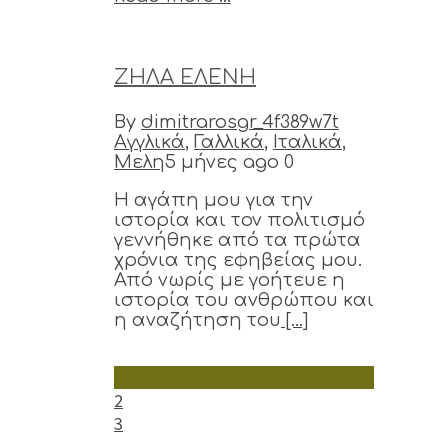
ΖΗΛΑ ΕΛΕΝΗ
By
dimitrarosgr_4f389w7t
Αγγλικά
,
Γαλλικά
,
Ιταλικά
,
Μελη
5 μήνες ago
0
Η αγάπη μου για την
ιστορία και τον πολιτισμό
γεννήθηκε από τα πρώτα
χρόνια της εφηβείας μου.
Από νωρίς με γοήτευε η
ιστορία του ανθρώπου και
η αναζήτηση του
[...]
1
2
3
...