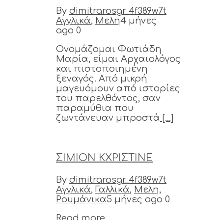
By
dimitrarosgr_4f389w7t
Αγγλικά
,
Μελη
4 μήνες
ago
0
Ονομάζομαι Φωτιάδη
Μαρία, είμαι Αρχαιολόγος
και πιστοποιημένη
ξεναγός. Από μικρή
μαγευόμουν από ιστορίες
του παρελθόντος, σαν
παραμύθια που
ζωντάνευαν μπροστά
[...]
ΣΙΜΙΟΝ ΚΧΡΙΣΤΙΝΕ
By
dimitrarosgr_4f389w7t
Αγγλικά
,
Γαλλικά
,
Μελη
,
Ρουμάνικα
5 μήνες ago
0
Read more ...