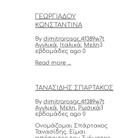
ΓΕΩΡΓΙΑΔΟΥ
ΚΩΝΣΤΑΝΤΙΝΑ
By
dimitrarosgr_4f389w7t
Αγγλικά
,
Ιταλικά
,
Μελη
3
εβδομάδες ago
0
Read more ...
ΤΑΝΑΣΙΔΗΣ ΣΠΑΡΤΑΚΟΣ
By
dimitrarosgr_4f389w7t
Αγγλικά
,
Μελη
,
Ρωσικά
3
εβδομάδες ago
0
Ονομάζομαι Σπάρτακος
Τανασίδης. Είμαι
απόφοιτος του Τμήματος